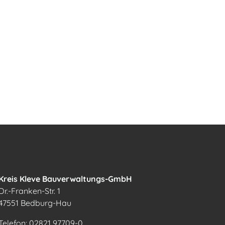
Kreis Kleve Bauverwaltungs-GmbH
Dr.-Franken-Str. 1
47551 Bedburg-Hau
Telefon: 02821 97709-0